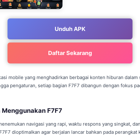
Unduh APK
Daftar Sekarang
kasi mobile yang menghadirkan berbagai konten hiburan dalam s
ingga pengaturan, setiap bagian F7F7 dibangun dengan fokus 
 Menggunakan F7F7
enemukan navigasi yang rapi, waktu respons yang singkat, dan
F7F7 dioptimalkan agar berjalan lancar bahkan pada perangkat